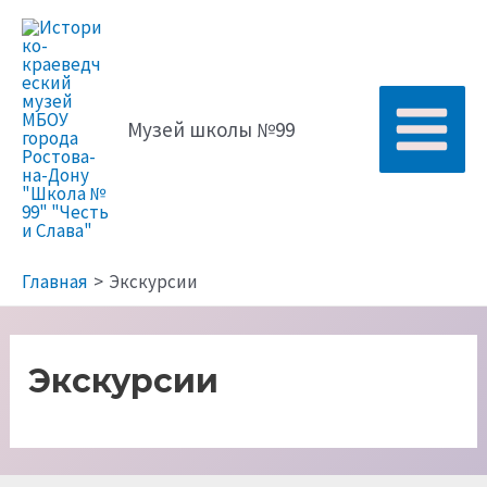
Перейти
к
содержимому
Музей школы №99
Main
Menu
Главная
Экскурсии
Экскурсии