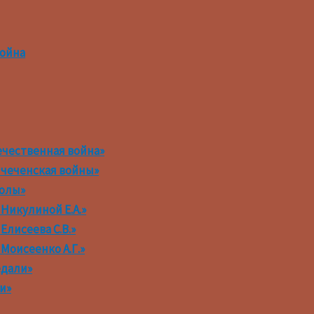
война
ечественная война»
 чеченская войны»
колы»
 Никулиной Е.А.»
Елисеева С.В.»
 Моисеенко А.Г.»
едали»
и»