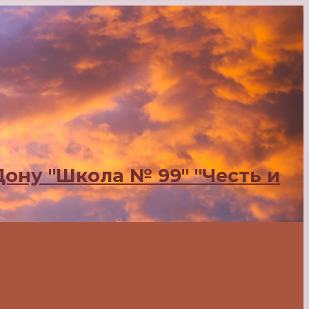
ону "Школа № 99" "Честь и