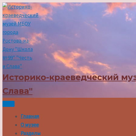
Перейти
к
содержимому
Историко-краеведческий муз
Слава"
Главная
О музее
Разделы