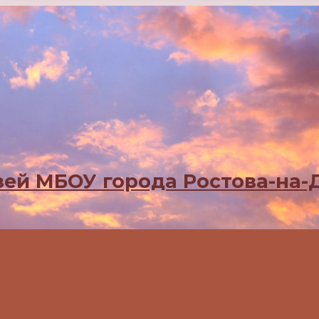
ей МБОУ города Ростова-на-Д