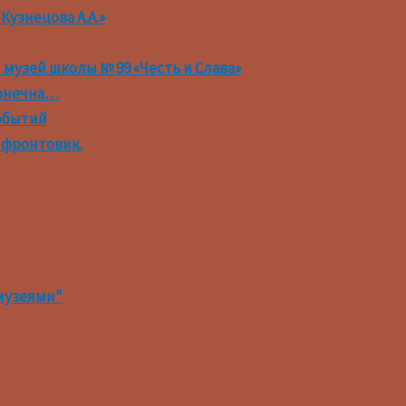
Кузнецова А.А.»
музей школы № 99 «Честь и Слава»
конечна…
обытий
 фронтовик.
музеями"