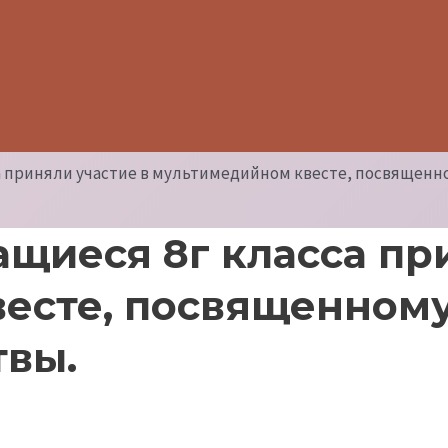
сса приняли участие в мультимедийном квесте, посвященн
чащиеся 8г класса пр
есте, посвященному
твы.