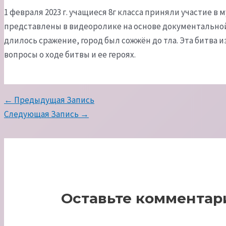
1 февраля 2023 г. учащиеся 8г класса приняли участие
представлены в видеоролике на основе документальной х
длилось сражение, город был сожжён до тла. Эта битва 
вопросы о ходе битвы и ее героях.
Навигация
←
Предыдущая Запись
по
Следующая Запись
→
записям
Оставьте комментар