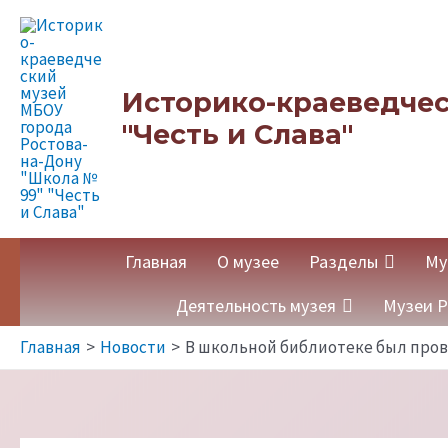
Перейти
к
содержимому
Историко-краеведчес
"Честь и Слава"
Главная
О музее
Разделы
Му
Деятельность музея
Музеи Р
Главная
Новости
В школьной библиотеке был провед