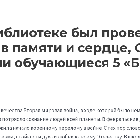
иблиотеке был пров
в памяти и сердце, 
и обучающиеся 5 «Б
вечества Вторая мировая война, в ходе которой было не
 потрясло сознание людей всей планеты. В февральские д
жила начало коренному перелому в войне. С тех пор слов
зма, стойкости духа и любви к своему Отечеству. В шк