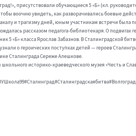
рад!», присутствовали обучающиеся 5 «Б» (кл. руководитель
. Чтобы воочию увидеть, как разворачивались боевые дей
акалу и трагизму дней, юным участникам встречи была п
ождалась рассказом педагога-библиотекаря. О подвигах 
еник 5 «Б» класса Ярослав Забазнов. В Сталинградской би
 узнали о героических поступках детей — героев Сталинг
ике Сталинграда Сереже Алешкове.
кольного историко-краеведческого музея «Честь и Слав
УШкола99#Сталинград#Сталинградскаябитва#Волгоград