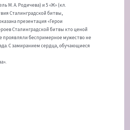
 М. А. Родичева) и 5 «Ж» (кл.
ствия Сталинградской битвы,
оказана презентация «Герои
героев Сталинградской битвы кто ценой
тве проявляли беспримерное мужество не
рада. С замиранием сердца, обучающиеся
а».