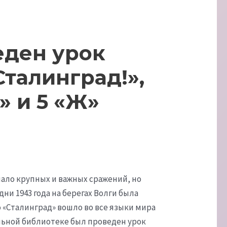
еден урок
Сталинград!»,
» и 5 «Ж»
мало крупных и важных сражений, но
ни 1943 года на берегах Волги была
о «Сталинград» вошло во все языки мира
ольной библиотеке был проведен урок