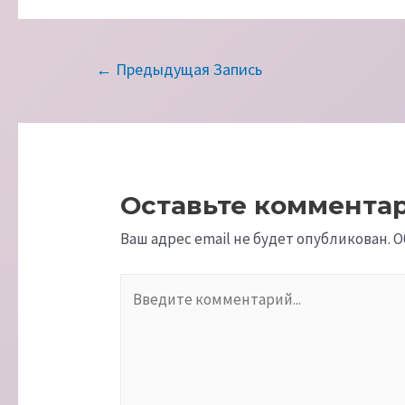
Навигация
←
Предыдущая Запись
по
записям
Оставьте коммента
Ваш адрес email не будет опубликован.
О
Введите
комментарий...