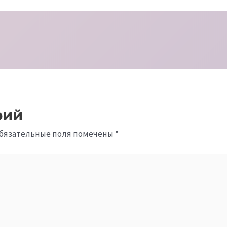
рий
бязательные поля помечены
*