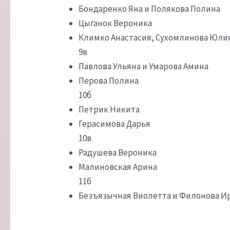
Бондаренко Яна и Полякова Полина
Цыганок Вероника
Климко Анастасия, Сухомлинова Юлия
9в
Павлова Ульяна и Умарова Амина
Перова Полина
10б
Петрик Никита
Герасимова Дарья
10в
Радушева Вероника
Малиновская Арина
11б
Безъязычная Виолетта и Филонова И