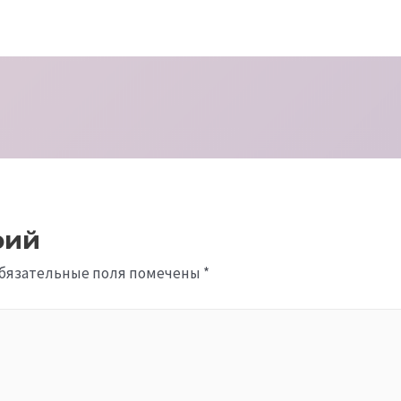
рий
бязательные поля помечены
*