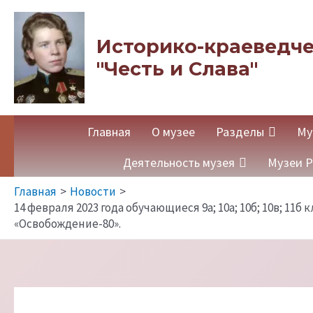
Перейти
к
Историко-краеведче
содержимому
"Честь и Слава"
Главная
О музее
Разделы
Му
Деятельность музея
Музеи Р
Главная
Новости
14 февраля 2023 года обучающиеся 9а; 10а; 10б; 10в; 1
«Освобождение-80».