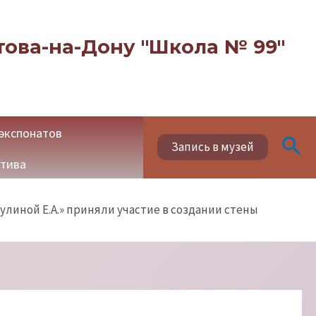
ова-на-Дону "Школа № 99"
экспонатов
Пои
Запись в музей
ктива
кулиной Е.А.» приняли участие в создании стены