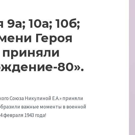
а; 10а; 10б;
имени Героя
» приняли
ождение-80».
ского Союза Никулиной Е.А.» приняли
тобразили важные моменты в военной
 февраля 1943 года!