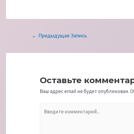
Навигация
←
Предыдущая Запись
по
записям
Оставьте коммента
Ваш адрес email не будет опубликован.
О
Введите
комментарий...