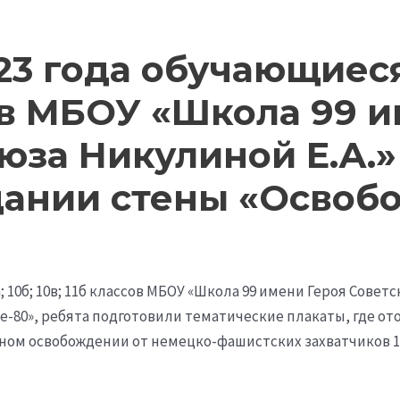
3 года обучающиеся 9
сов МБОУ «Школа 99 
юза Никулиной Е.А.
здании стены «Освоб
а; 10б; 10в; 11б классов МБОУ «Школа 99 имени Героя Совет
е-80», ребята подготовили тематические плакаты, где о
ьном освобождении от немецко-фашистских захватчиков 14