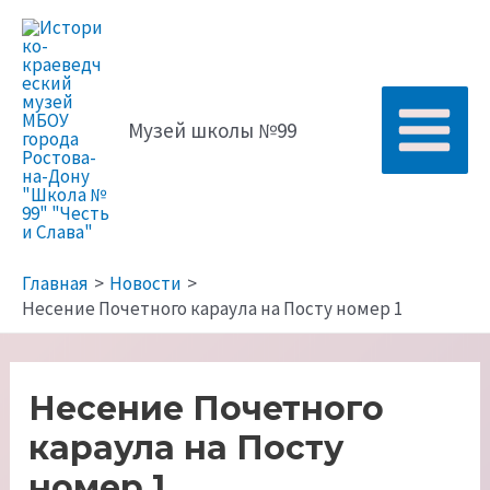
Перейти
к
содержимому
Музей школы №99
Main
Menu
Главная
Новости
Несение Почетного караула на Посту номер 1
Несение Почетного
караула на Посту
номер 1