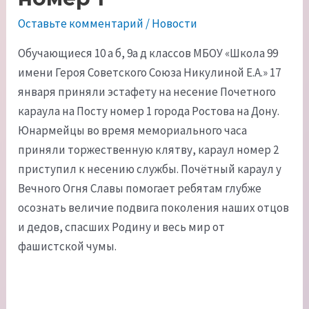
Оставьте комментарий
/
Новости
Обучающиеся 10 а б, 9а д классов МБОУ «Школа 99
имени Героя Советского Союза Никулиной Е.А.» 17
января приняли эстафету на несение Почетного
караула на Посту номер 1 города Ростова на Дону.
Юнармейцы во время мемориального часа
приняли торжественную клятву, караул номер 2
приступил к несению службы. Почётный караул у
Вечного Огня Славы помогает ребятам глубже
осознать величие подвига поколения наших отцов
и дедов, спасших Родину и весь мир от
фашистской чумы.